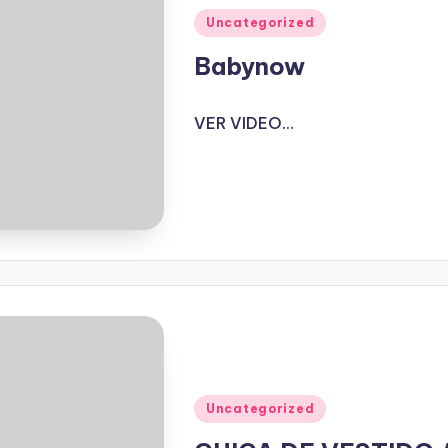
Publicado
Uncategorized
en
Babynow
VER VIDEO...
Publicado
Uncategorized
en