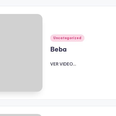
Publicado
Uncategorized
en
Beba
VER VIDEO...