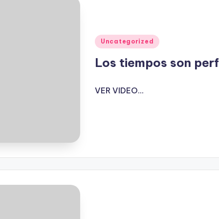
Publicado
Uncategorized
en
Los tiempos son per
VER VIDEO...