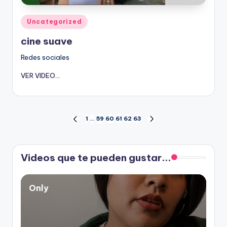
Publicado
Uncategorized
en
cine suave
Redes sociales
VER VIDEO...
Paginación
1
…
59
60
61
62
63
PÁGINA
SIGUIENTE
ANTERIOR
PÁGINA
de
Videos que te pueden gustar...
entradas
Only