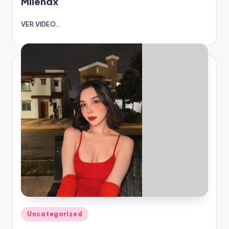
Milenax
VER VIDEO...
Publicado
Uncategorized
en