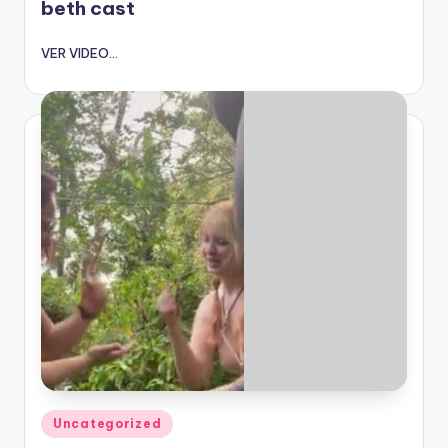
beth cast
VER VIDEO...
Publicado
Uncategorized
en