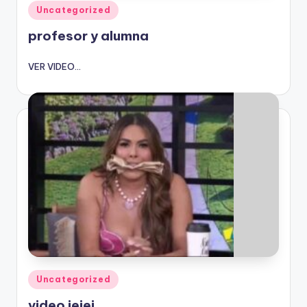
Publicado
Uncategorized
en
profesor y alumna
VER VIDEO...
Publicado
Uncategorized
en
video jejej