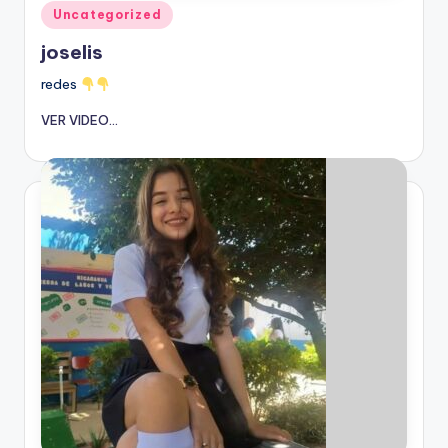
Publicado
Uncategorized
en
joselis
redes
VER VIDEO...