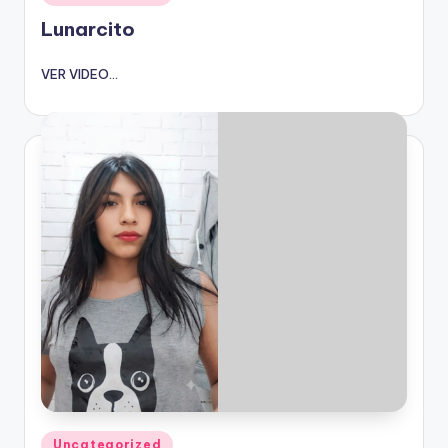
en
Lunarcito
VER VIDEO...
Publicado
Uncategorized