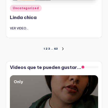
Publicado
Uncategorized
en
Linda chica
VER VIDEO...
Paginación
1
2
3
…
63
SIGUIENTE
PÁGINA
de
Videos que te pueden gustar...
entradas
Only