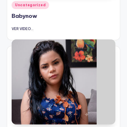
Publicado
Uncategorized
en
Babynow
VER VIDEO...