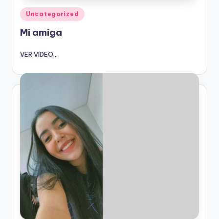
Publicado
Uncategorized
en
Mi amiga
VER VIDEO...