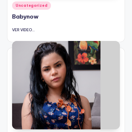
Publicado
Uncategorized
en
Babynow
VER VIDEO...