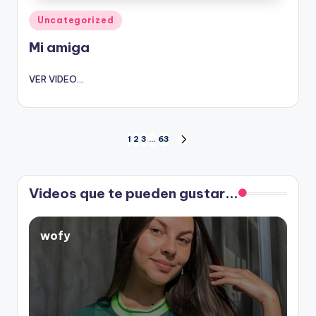
Publicado
Uncategorized
en
Mi amiga
VER VIDEO...
Paginación
1
2
3
…
63
SIGUIENTE
PÁGINA
de
Videos que te pueden gustar...
entradas
wofy