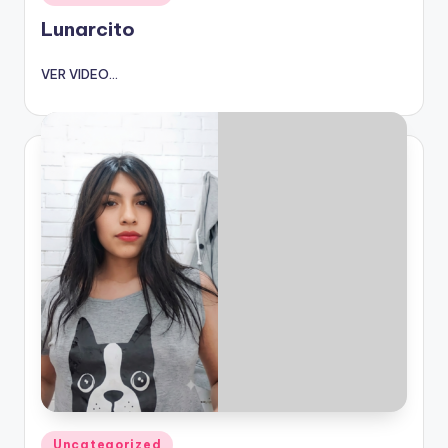
en
Lunarcito
VER VIDEO...
Publicado
Uncategorized