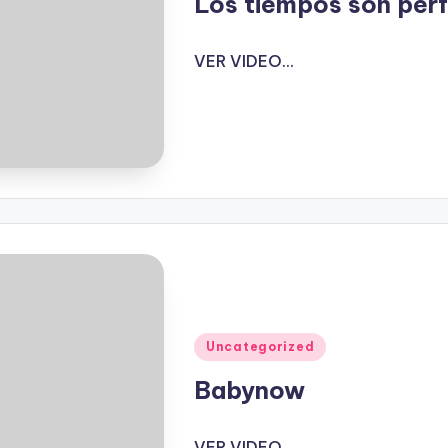
Los tiempos son per
VER VIDEO...
Publicado
Uncategorized
en
Babynow
VER VIDEO...