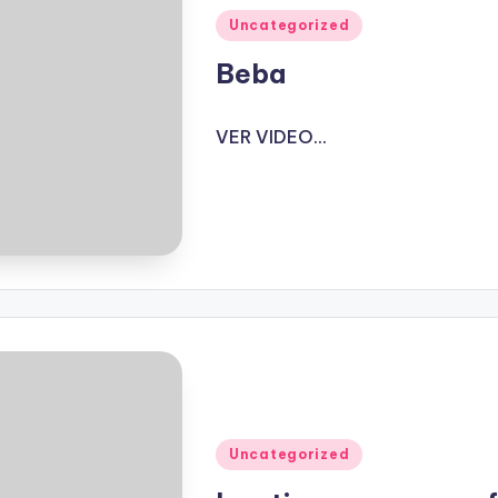
Publicado
Uncategorized
en
Beba
VER VIDEO...
Publicado
Uncategorized
en