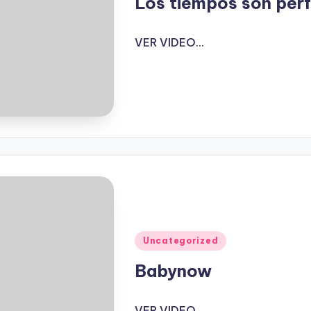
Los tiempos son per
VER VIDEO...
Publicado
Uncategorized
en
Babynow
VER VIDEO...