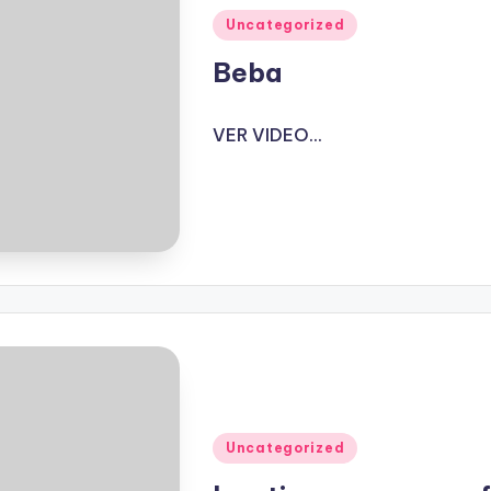
Publicado
Uncategorized
en
Beba
VER VIDEO...
Publicado
Uncategorized
en