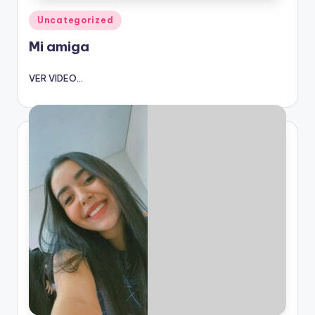
Publicado
Uncategorized
en
Mi amiga
VER VIDEO...