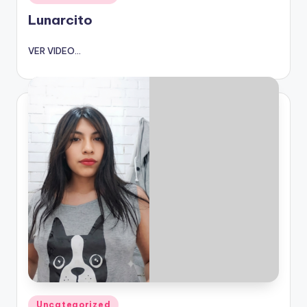
en
Lunarcito
VER VIDEO...
Publicado
Uncategorized