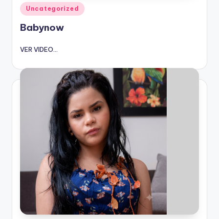
Publicado
Uncategorized
en
Babynow
VER VIDEO...