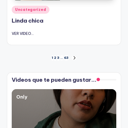
Publicado
Uncategorized
en
Linda chica
VER VIDEO...
Paginación
1
2
3
…
63
SIGUIENTE
PÁGINA
de
Videos que te pueden gustar...
entradas
Only