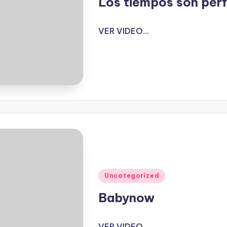
Los tiempos son per
VER VIDEO...
Publicado
Uncategorized
en
Babynow
VER VIDEO...