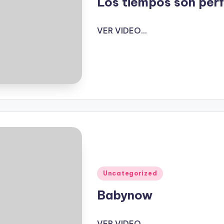
Los tiempos son per
VER VIDEO...
Publicado
Uncategorized
en
Babynow
VER VIDEO...