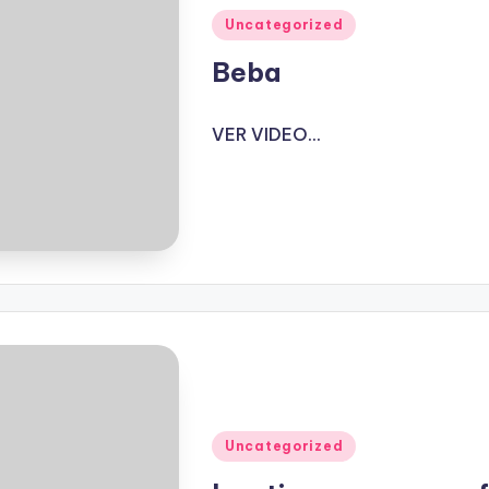
Publicado
Uncategorized
en
Beba
VER VIDEO...
Publicado
Uncategorized
en