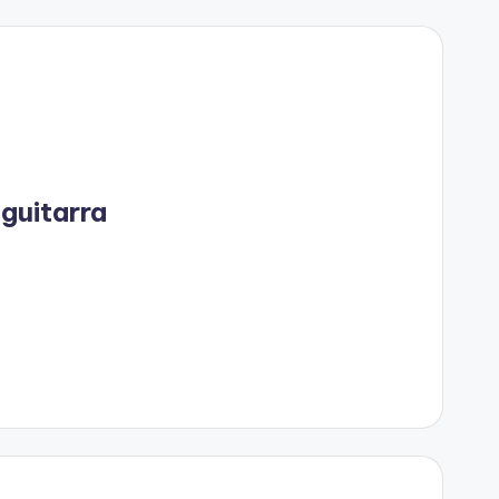
guitarra