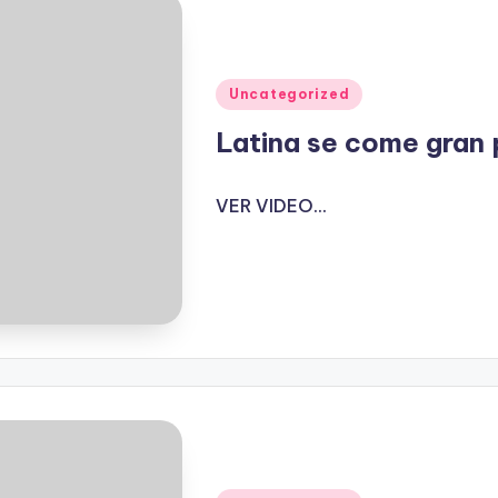
Publicado
Uncategorized
en
Latina se come gran
VER VIDEO...