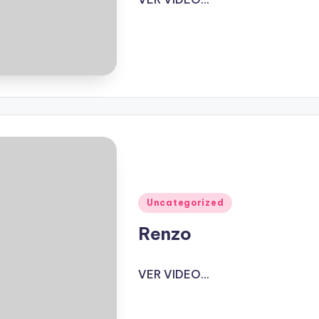
Publicado
Uncategorized
en
Renzo
VER VIDEO...