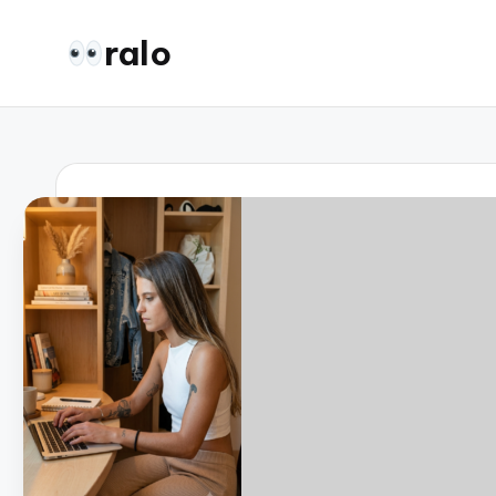
ralo
Saltar
al
Las
contenido
noticias
virales,
memes
y
videos
que
todos
están
comentando
hoy
en
Colombia