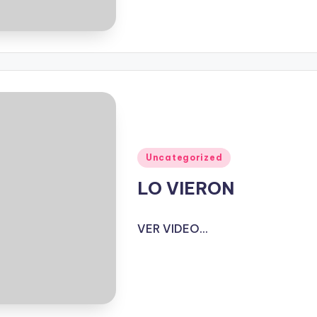
Publicado
Uncategorized
en
LO VIERON
VER VIDEO...