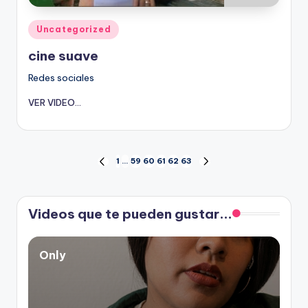
Publicado
Uncategorized
en
cine suave
Redes sociales
VER VIDEO...
Paginación
1
…
59
60
61
62
63
PÁGINA
SIGUIENTE
ANTERIOR
PÁGINA
de
Videos que te pueden gustar...
entradas
Only