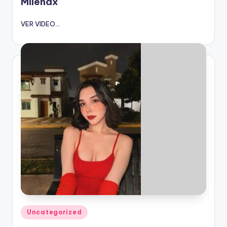
Milenax
VER VIDEO...
Publicado
Uncategorized
en