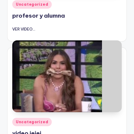
Publicado
Uncategorized
en
profesor y alumna
VER VIDEO...
Publicado
Uncategorized
en
video jejej