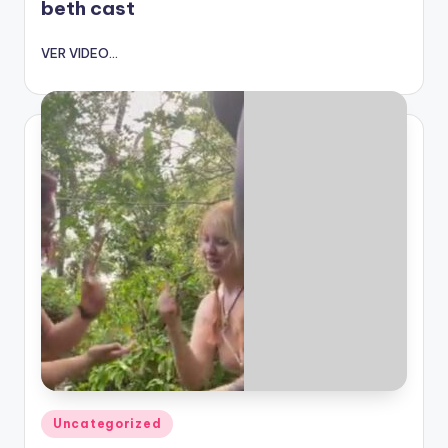
beth cast
VER VIDEO...
Publicado
Uncategorized
en