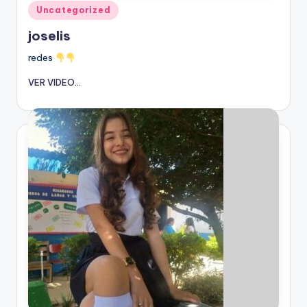
Publicado
Uncategorized
en
joselis
redes
VER VIDEO...