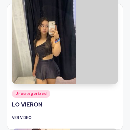
Publicado
Uncategorized
en
LO VIERON
VER VIDEO...