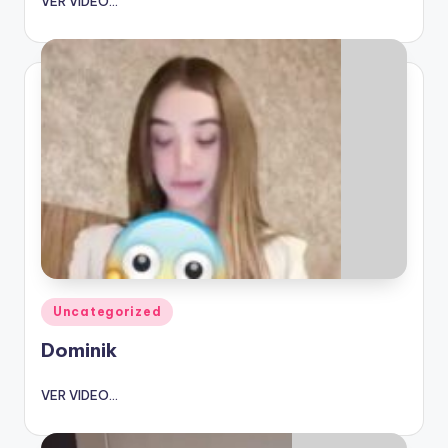
VER VIDEO...
Publicado
Uncategorized
en
Dominik
VER VIDEO...