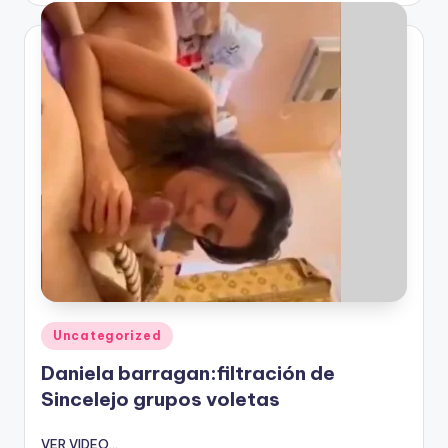
Publicado
Uncategorized
en
Daniela barragan:filtración de
Sincelejo grupos voletas
VER VIDEO...