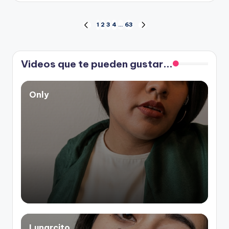
Paginación
1
2
3
4
…
63
PÁGINA
SIGUIENTE
ANTERIOR
PÁGINA
de
Videos que te pueden gustar...
entradas
Only
Lunarcito