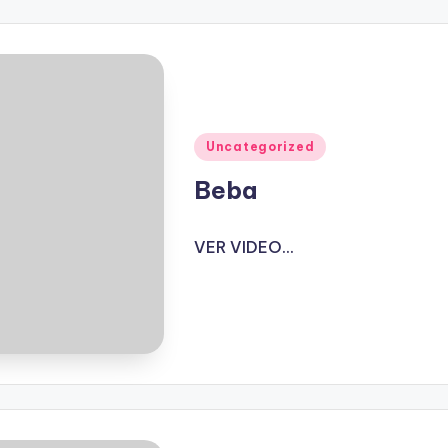
Publicado
Uncategorized
en
Beba
VER VIDEO...