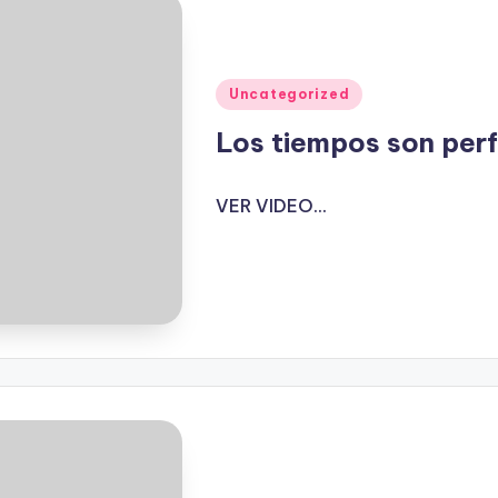
Publicado
Uncategorized
en
Los tiempos son per
VER VIDEO...