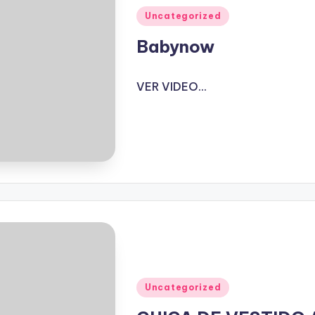
Publicado
Uncategorized
en
Babynow
VER VIDEO...
Publicado
Uncategorized
en