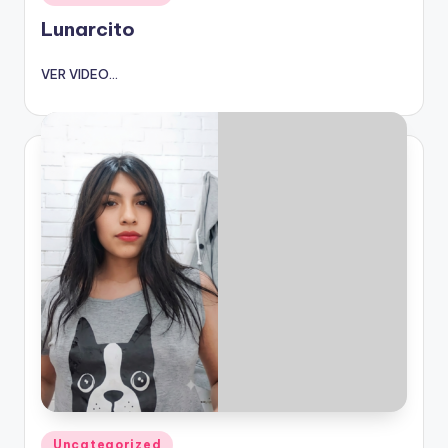
en
Lunarcito
VER VIDEO...
Publicado
Uncategorized