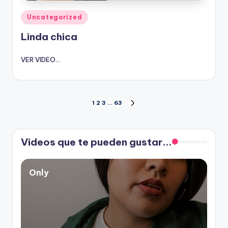
Publicado
Uncategorized
en
Linda chica
VER VIDEO...
Paginación
1
2
3
…
63
SIGUIENTE
PÁGINA
de
Videos que te pueden gustar...
entradas
Only