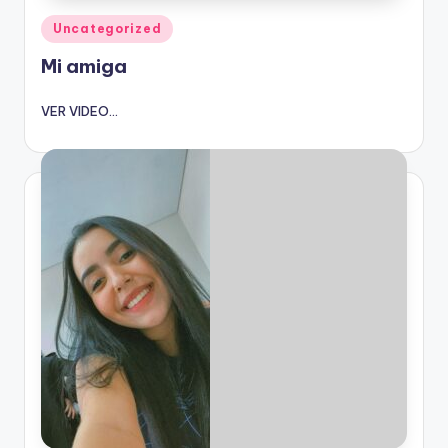
Publicado
Uncategorized
en
Mi amiga
VER VIDEO...