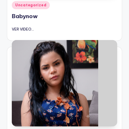
Publicado
Uncategorized
en
Babynow
VER VIDEO...