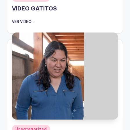
en
VIDEO GATITOS
VER VIDEO...
Publicado
Uncategorized