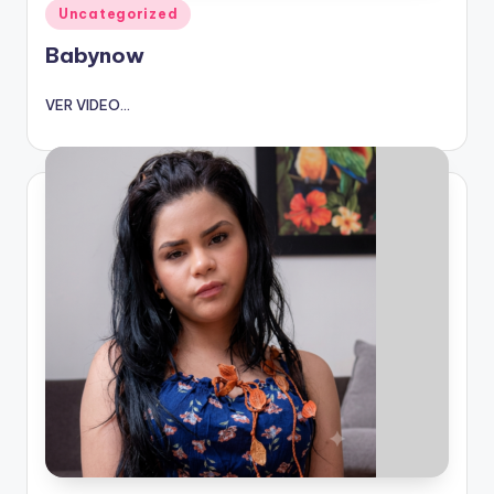
Publicado
Uncategorized
en
Babynow
VER VIDEO...