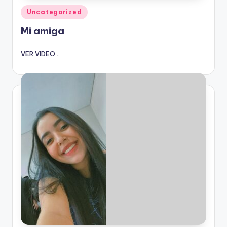
Publicado
Uncategorized
en
Mi amiga
VER VIDEO...