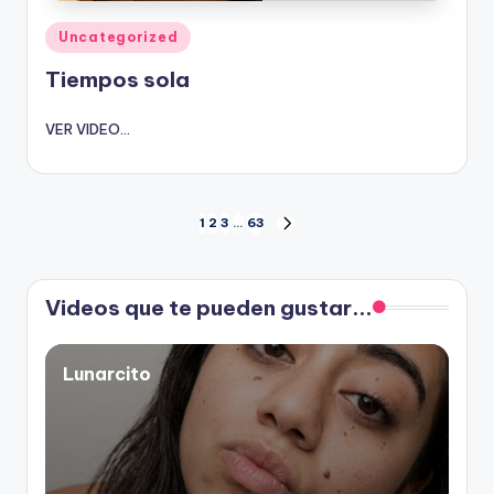
Publicado
Uncategorized
en
Tiempos sola
VER VIDEO...
Paginación
1
2
3
…
63
SIGUIENTE
PÁGINA
de
Videos que te pueden gustar...
entradas
Lunarcito