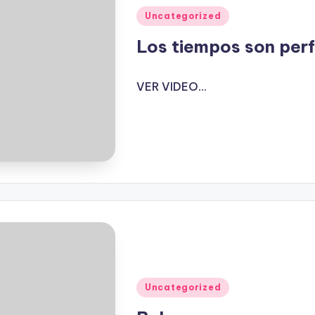
Publicado
Uncategorized
en
Los tiempos son per
VER VIDEO...
Publicado
Uncategorized
en