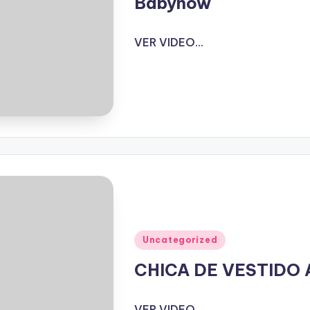
Babynow
VER VIDEO...
Publicado
Uncategorized
en
CHICA DE VESTIDO
VER VIDEO...