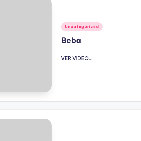
Publicado
Uncategorized
en
Beba
VER VIDEO...