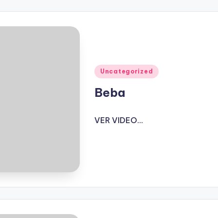
Publicado
Uncategorized
en
Beba
VER VIDEO...