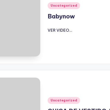
Publicado
Uncategorized
en
Babynow
VER VIDEO...
Publicado
Uncategorized
en