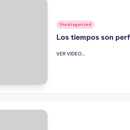
Publicado
Uncategorized
en
Los tiempos son per
VER VIDEO...