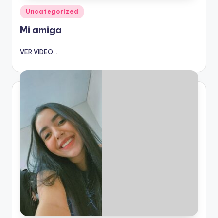
Publicado
Uncategorized
en
Mi amiga
VER VIDEO...