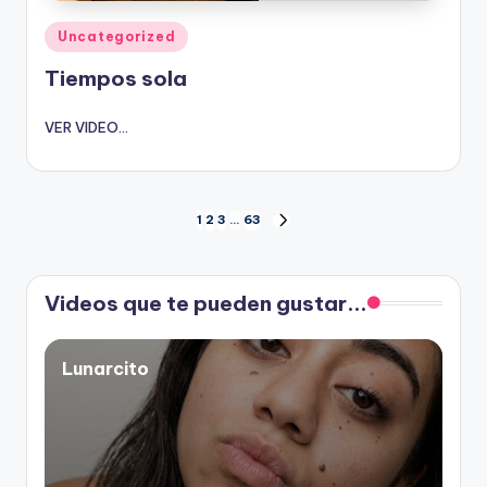
Publicado
Uncategorized
en
Tiempos sola
VER VIDEO...
Paginación
1
2
3
…
63
SIGUIENTE
PÁGINA
de
Videos que te pueden gustar...
entradas
Lunarcito