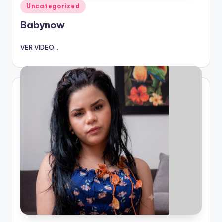
Publicado
Uncategorized
en
Babynow
VER VIDEO...