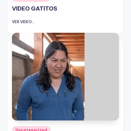
en
VIDEO GATITOS
VER VIDEO...
Publicado
Uncategorized