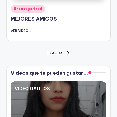
Publicado
Uncategorized
en
MEJORES AMIGOS
VER VIDEO...
Paginación
1
2
3
…
63
SIGUIENTE
PÁGINA
de
Videos que te pueden gustar...
entradas
VIDEO GATITOS