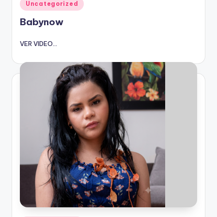
Publicado
Uncategorized
en
Babynow
VER VIDEO...