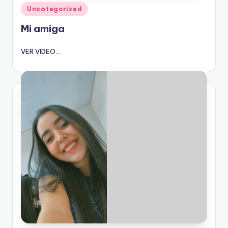
Publicado
Uncategorized
en
Mi amiga
VER VIDEO...