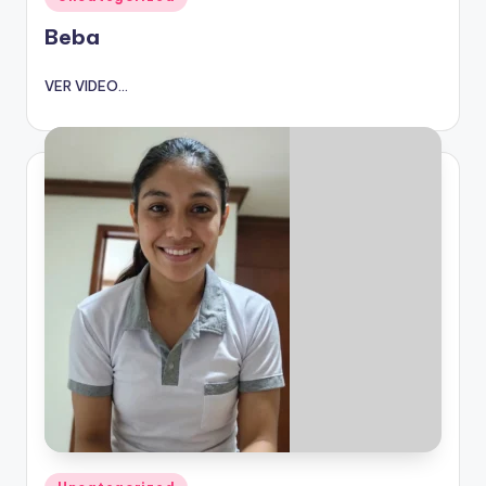
en
Beba
VER VIDEO...
Publicado