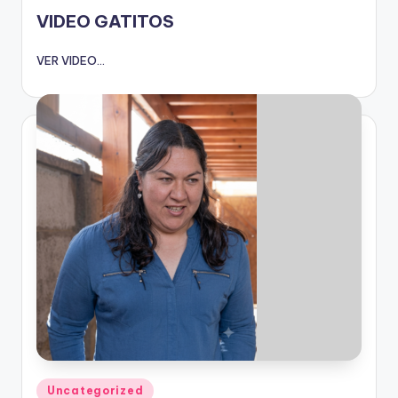
en
VIDEO GATITOS
VER VIDEO...
Publicado
Uncategorized