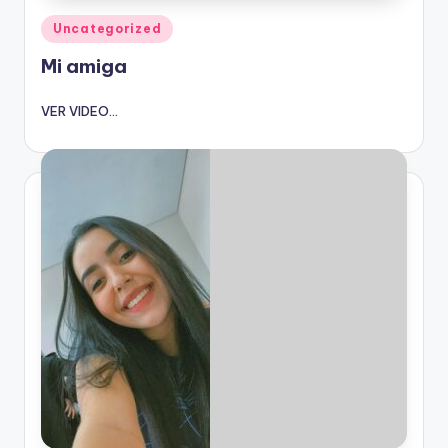
Publicado
Uncategorized
en
Mi amiga
VER VIDEO...