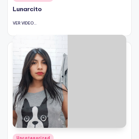
en
Lunarcito
VER VIDEO...
Publicado
Uncategorized