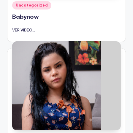
Publicado
Uncategorized
en
Babynow
VER VIDEO...