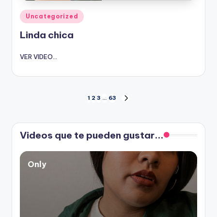
Publicado
Uncategorized
en
Linda chica
VER VIDEO...
Paginación
1
2
3
…
63
SIGUIENTE
PÁGINA
de
Videos que te pueden gustar...
entradas
Only