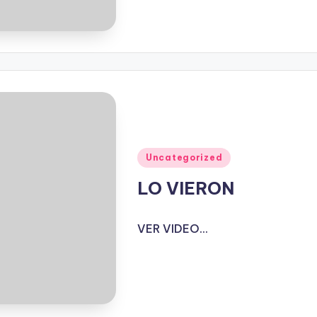
Publicado
Uncategorized
en
LO VIERON
VER VIDEO...