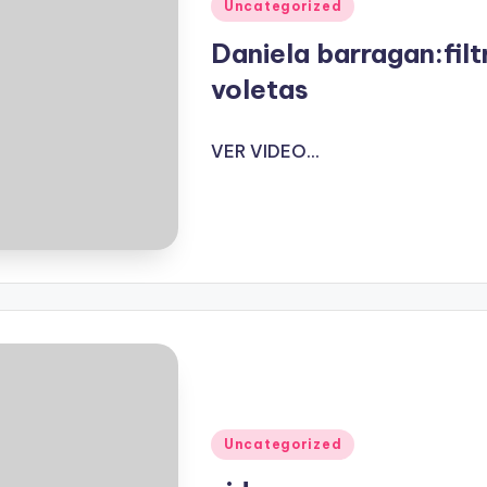
Publicado
Uncategorized
en
Daniela barragan:filt
voletas
VER VIDEO...
Publicado
Uncategorized
en