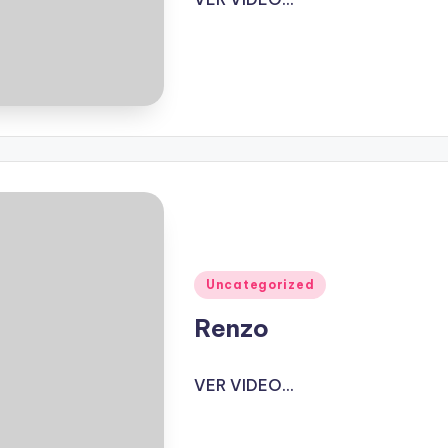
Publicado
Uncategorized
en
Renzo
VER VIDEO...