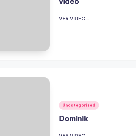
video
VER VIDEO...
Publicado
Uncategorized
en
Dominik
VER VIDEO...