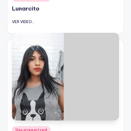
en
Lunarcito
VER VIDEO...
Publicado
Uncategorized