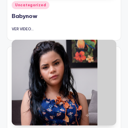
Publicado
Uncategorized
en
Babynow
VER VIDEO...