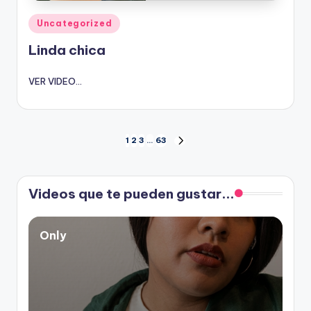
Publicado
Uncategorized
en
Linda chica
VER VIDEO...
Paginación
1
2
3
…
63
SIGUIENTE
PÁGINA
de
Videos que te pueden gustar...
entradas
Only