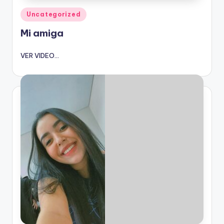
Publicado
Uncategorized
en
Mi amiga
VER VIDEO...