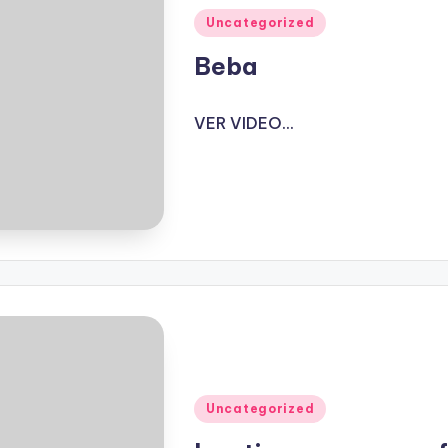
Publicado
Uncategorized
en
Beba
VER VIDEO...
Publicado
Uncategorized
en