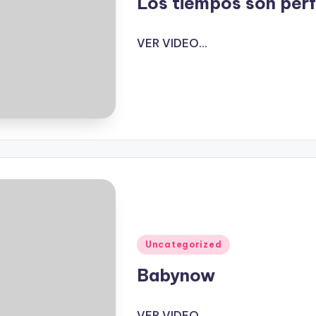
Los tiempos son per
VER VIDEO...
Publicado
Uncategorized
en
Babynow
VER VIDEO...