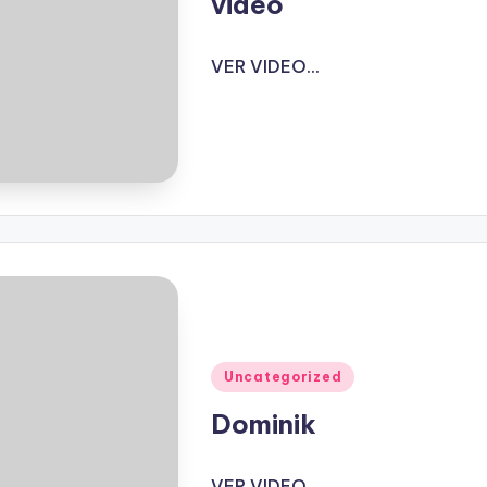
video
VER VIDEO...
Publicado
Uncategorized
en
Dominik
VER VIDEO...