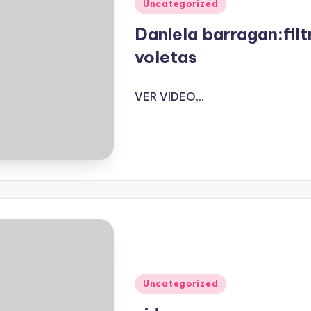
Publicado
Uncategorized
en
Daniela barragan:filt
voletas
VER VIDEO...
Publicado
Uncategorized
en