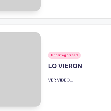
Publicado
Uncategorized
en
LO VIERON
VER VIDEO...