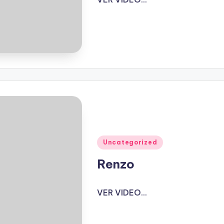
Publicado
Uncategorized
en
Renzo
VER VIDEO...