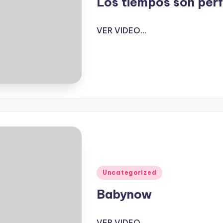
Los tiempos son per
VER VIDEO...
Publicado
Uncategorized
en
Babynow
VER VIDEO...