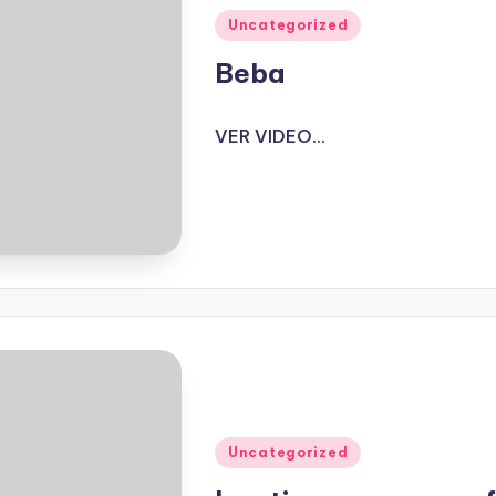
Publicado
Uncategorized
en
Beba
VER VIDEO...
Publicado
Uncategorized
en