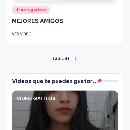
Publicado
Uncategorized
en
MEJORES AMIGOS
VER VIDEO...
Paginación
1
2
3
…
63
SIGUIENTE
PÁGINA
de
Videos que te pueden gustar...
entradas
VIDEO GATITOS