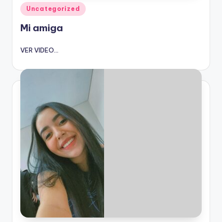
Publicado
Uncategorized
en
Mi amiga
VER VIDEO...