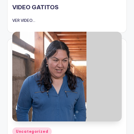
en
VIDEO GATITOS
VER VIDEO...
Publicado
Uncategorized