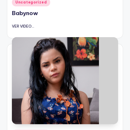
Publicado
Uncategorized
en
Babynow
VER VIDEO...