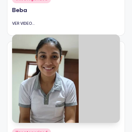
en
Beba
VER VIDEO...
Publicado