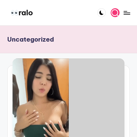
ralo
Saltar
al
Las
contenido
noticias
virales,
Uncategorized
memes
y
videos
que
todos
están
comentando
hoy
en
Colombia