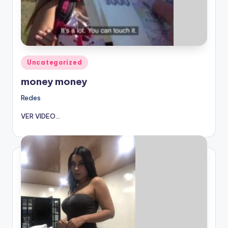
Publicado
Uncategorized
en
money money
Redes
VER VIDEO...