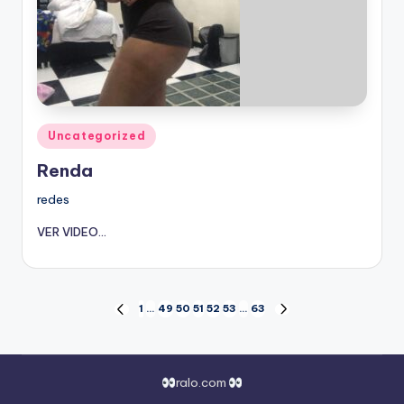
Publicado
Uncategorized
en
Renda
redes
VER VIDEO...
Paginación
1
…
49
50
51
52
53
…
63
PÁGINA
SIGUIENTE
ANTERIOR
PÁGINA
de
entradas
ralo.com