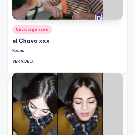
Publicado
Uncategorized
en
el Chavo xxx
Redes
VER VIDEO...