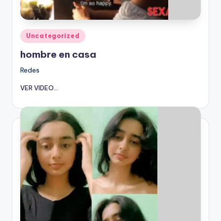
Publicado
Uncategorized
en
hombre en casa
Redes
VER VIDEO...