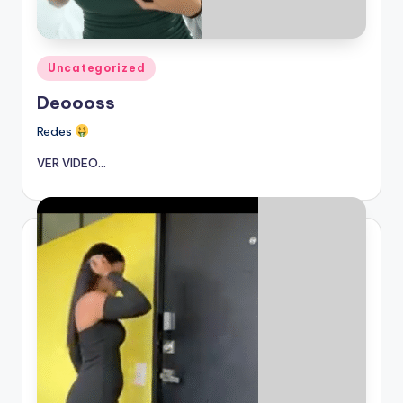
Publicado
Uncategorized
en
Deoooss
Redes
VER VIDEO...