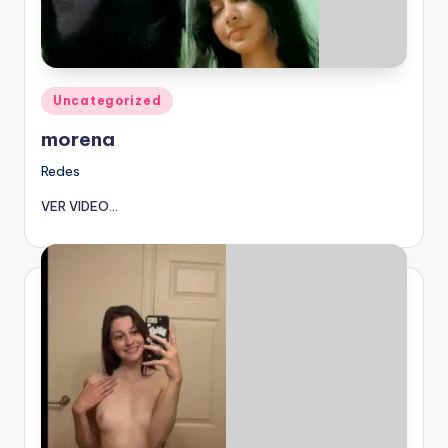
Publicado
Uncategorized
en
morena
Redes
VER VIDEO...